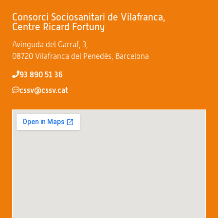
Consorci Sociosanitari de Vilafranca,
Centre Ricard Fortuny
Avinguda del Garraf, 3,
08720 Vilafranca del Penedès, Barcelona
93 890 51 36
cssv@cssv.cat