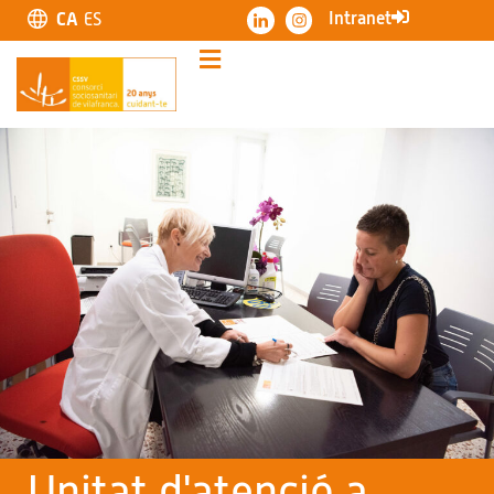
Intranet
CA
ES
Unitat d'atenció a