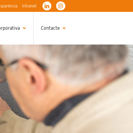
nsparència
Intranet
orporativa
Contacte