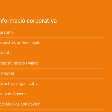
nformació corporativa
ui som?
ls nostres professionals
statuts
ropòsit, missió i valors
emòries
structura organitzativa
unta de Govern
odi ètic i de bon govern