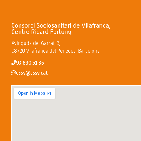
Consorci Sociosanitari de Vilafranca,
Centre Ricard Fortuny
Avinguda del Garraf, 3,
08720 Vilafranca del Penedès, Barcelona
93 890 51 36
cssv@cssv.cat