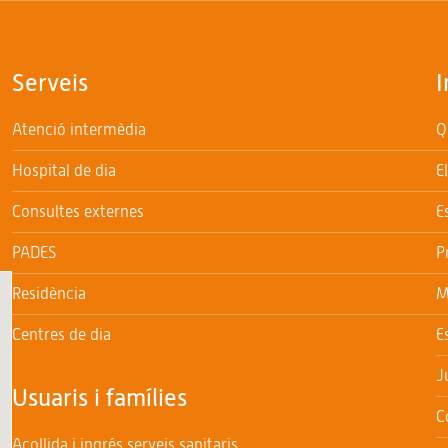
Serveis
I
Atenció intermèdia
Q
Hospital de dia
E
Consultes externes
E
PADES
P
Residència
M
Centres de dia
E
J
Usuaris i famílies
C
Acollida i ingrés serveis sanitaris