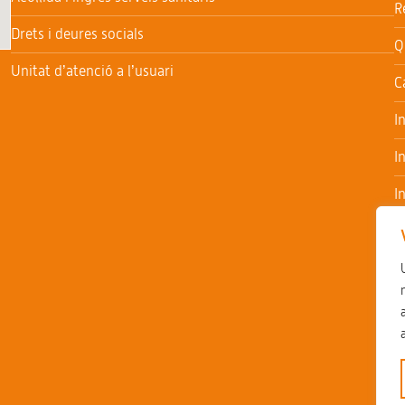
R
Drets i deures socials
Q
Unitat d’atenció a l’usuari
C
I
I
I
I
T