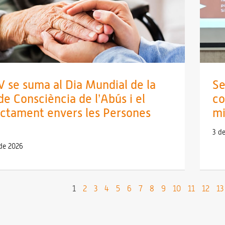
V se suma al Dia Mundial de la
Se
de Consciència de l’Abús i el
co
ctament envers les Persones
mi
3 d
 de 2026
1
2
3
4
5
6
7
8
9
10
11
12
13