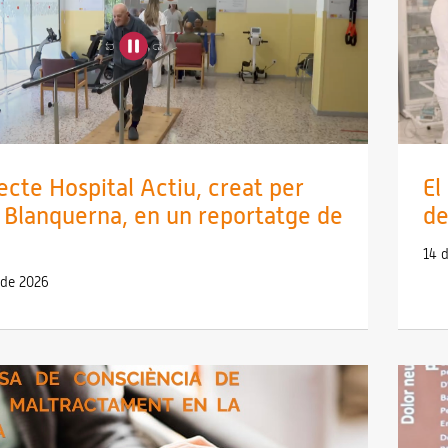
jecte Hospital Actiu, creat per
El
 Blanquerna, en un reportatge de
de
14 d
l de 2026