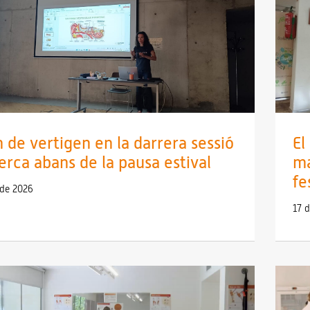
 de vertigen en la darrera sessió
El
erca abans de la pausa estival
ma
fe
l de 2026
17 d