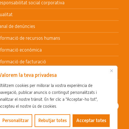
esponsabilitat social corporativa
ualitat
anal de denúncies
nformació de recursos humans
nformació econòmica
nformació de facturació
nformació de contractació
Valorem la teva privadesa
reballa al CSSV
Utilitzem cookies per millorar la vostra experiència de
navegació, publicar anuncis o contingut personalitzats i
analitzar el nostre trànsit. En fer clic a "Acceptar-ho tot",
accepteu el nostre ús de cookies.
Personalitzar
Rebutjar totes
Acceptar totes