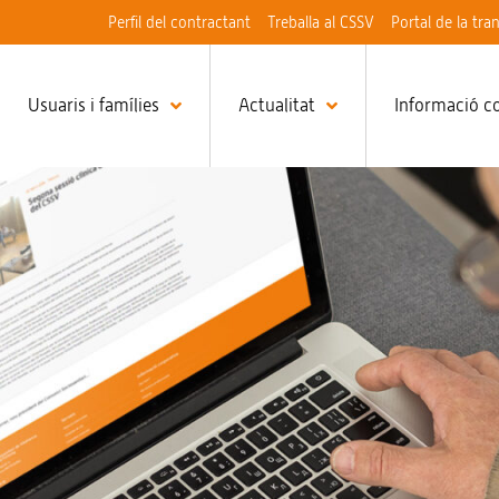
Perfil del contractant
Treballa al CSSV
Portal de la tra
Usuaris i famílies
Actualitat
Informació c