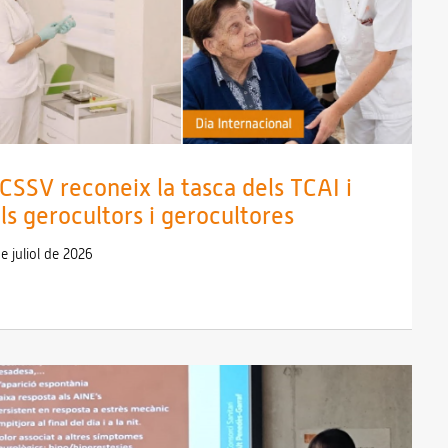
 CSSV reconeix la tasca dels TCAI i
ls gerocultors i gerocultores
e juliol de 2026