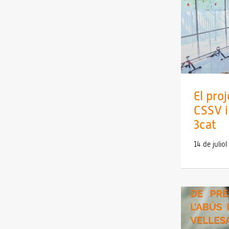
El pro
CSSV i
3cat
14 de julio