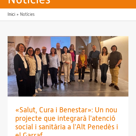
Inici
»
Notícies
«Salut, Cura i Benestar»: Un nou
projecte que integrarà l’atenció
social i sanitària a l’Alt Penedès i
el Garraf