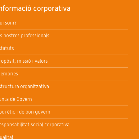
nformació corporativa
ui som?
ls nostres professionals
statuts
ropòsit, missió i valors
emòries
structura organitzativa
unta de Govern
odi ètic i de bon govern
esponsabilitat social corporativa
ualitat