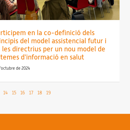
rticipem en la co-definició dels
incipis del model assistencial futur i
 les directrius per un nou model de
stemes d’informació en salut
d'octubre de 2024
14
15
16
17
18
19