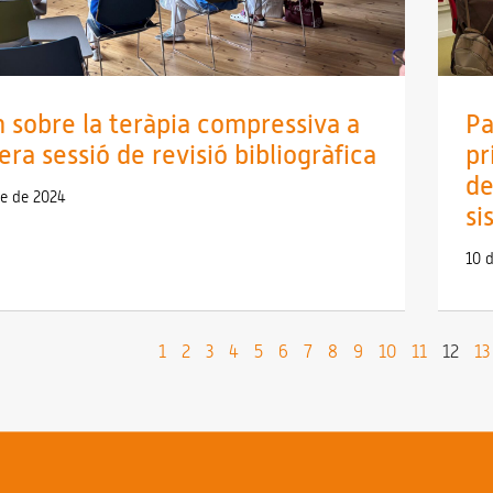
 sobre la teràpia compressiva a
Pa
era sessió de revisió bibliogràfica
pr
de
re de 2024
si
10 
1
2
3
4
5
6
7
8
9
10
11
12
13