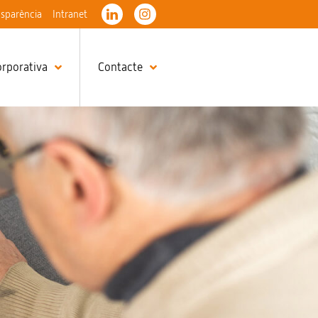
nsparència
Intranet
orporativa
Contacte