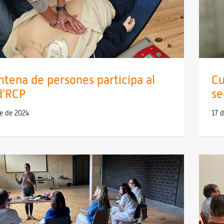
ntena de persones participa al
Cu
 d’RCP
se
re de 2024
17 