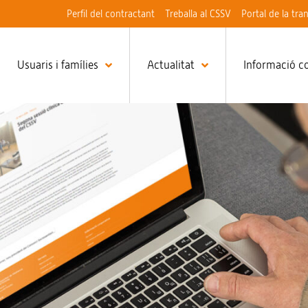
Perfil del contractant
Treballa al CSSV
Portal de la tra
Usuaris i famílies
Actualitat
Informació c