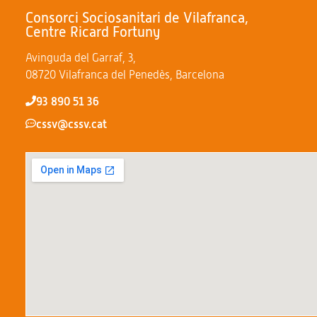
Consorci Sociosanitari de Vilafranca,
Centre Ricard Fortuny
Avinguda del Garraf, 3,
08720 Vilafranca del Penedès, Barcelona
93 890 51 36
cssv@cssv.cat