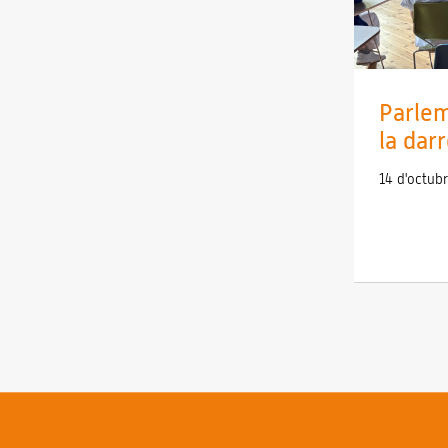
Parlem
la darr
14 d'octub