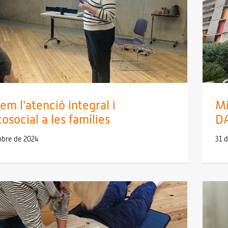
em l’atenció integral i
Mi
osocial a les famílies
D
mbre de 2024
31 