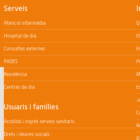
Serveis
I
Atenció intermèdia
Q
Hospital de dia
E
Consultes externes
E
PADES
P
Residència
M
Centres de dia
E
J
Usuaris i famílies
C
Acollida i ingrés serveis sanitaris
R
Drets i deures socials
Q