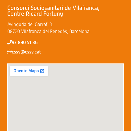
Consorci Sociosanitari de Vilafranca,
Centre Ricard Fortuny
Avinguda del Garraf, 3,
08720 Vilafranca del Penedès, Barcelona
93 890 51 36
cssv@cssv.cat