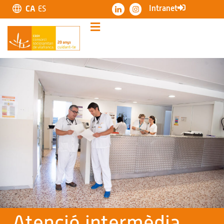
Intranet
CA
ES
Atenció intermèdia