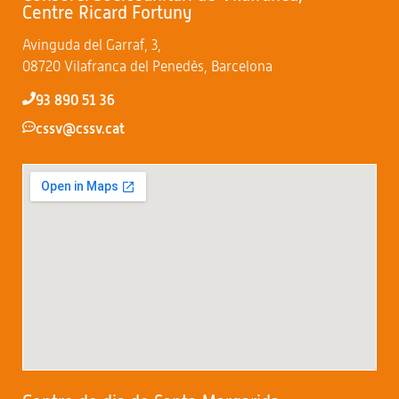
Centre Ricard Fortuny
Avinguda del Garraf, 3,
08720 Vilafranca del Penedès, Barcelona
93 890 51 36
cssv@cssv.cat