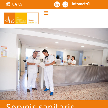
Intranet
CA
ES
Serveis sanitaris