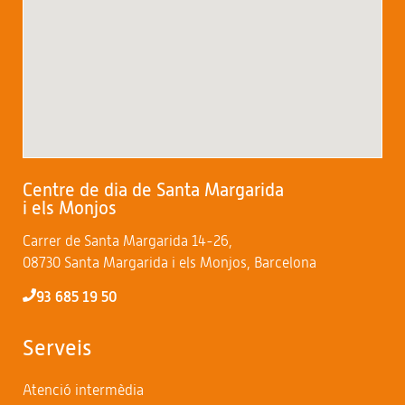
Centre de dia de Santa Margarida
i els Monjos
Carrer de Santa Margarida 14-26,
08730 Santa Margarida i els Monjos, Barcelona
93 685 19 50
Serveis
Atenció intermèdia