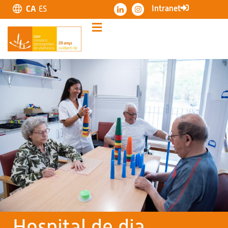
Intranet
CA
ES
Hospital de dia