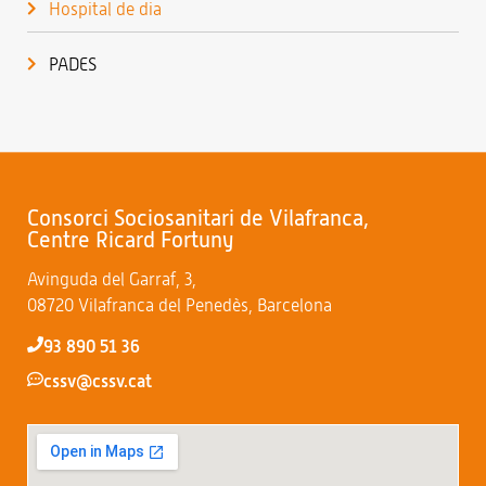
Hospital de dia
PADES
Consorci Sociosanitari de Vilafranca,
Centre Ricard Fortuny
Avinguda del Garraf, 3,
08720 Vilafranca del Penedès, Barcelona
93 890 51 36
cssv@cssv.cat