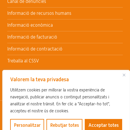
Canal de denúncies
Informació de recursos humans
Informació econòmica
Informació de facturació
Informació de contractació
Treballa al CSSV
Valorem la teva privadesa
Utilitzem cookies per millorar la vostra experiència de
navegació, publicar anuncis o contingut personalitzats i
analitzar el nostre trànsit. En fer clic a "Acceptar-ho tot",
Avís legal
Política de privacitat
Política de cookies
accepteu el nostre ús de cookies.
Sol·licitar accés informació pública
Personalitzar
Rebutjar totes
Acceptar totes