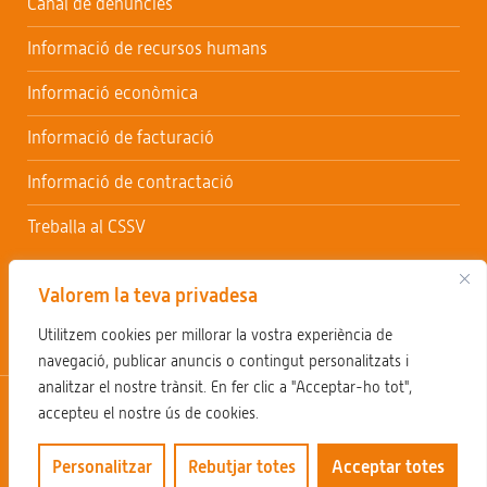
Canal de denúncies
Informació de recursos humans
Informació econòmica
Informació de facturació
Informació de contractació
Treballa al CSSV
Valorem la teva privadesa
Utilitzem cookies per millorar la vostra experiència de
navegació, publicar anuncis o contingut personalitzats i
analitzar el nostre trànsit. En fer clic a "Acceptar-ho tot",
Avís legal
Política de privacitat
Política de cookies
accepteu el nostre ús de cookies.
Sol·licitar accés informació pública
Personalitzar
Rebutjar totes
Acceptar totes
Consorci Sociosanitari de Vilafranca 2024. Tots els drets reservats