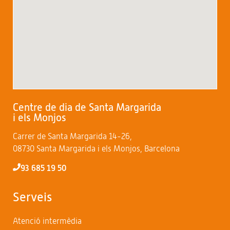
Centre de dia de Santa Margarida
i els Monjos
Carrer de Santa Margarida 14-26,
08730 Santa Margarida i els Monjos, Barcelona
93 685 19 50
Serveis
Atenció intermèdia