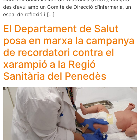
des d’avui amb un Comitè de Direcció d’Infermeria, un
espai de reflexió i […]
El Departament de Salut
posa en marxa la campanya
de recordatori contra el
xarampió a la Regió
Sanitària del Penedès