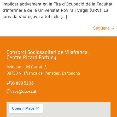
implicat activament en la Fira d’Ocupació de la Facultat
d’Infermeria de la Universitat Rovira i Virgili (URV). La
jornada s’adreçava a tots els […]
Següent
→
Consorci Sociosanitari de Vilafranca,
Centre Ricard Fortuny
Avinguda del Garraf, 3,
08720 Vilafranca del Penedès, Barcelona
93 890 51 36
cssv@cssv.cat