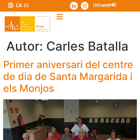
Intranet
CA
ES
Autor:
Carles Batalla
Primer aniversari del centre
de dia de Santa Margarida i
els Monjos