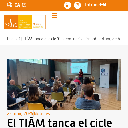
Intranet
CA
ES
Inici
»
El TIÁM tanca el cicle ‘Cuidem-nos’ al Ricard Fortuny amb una
23 maig 2024
Notícies
El TIÁM tanca el cicle