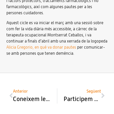
i factors protectors, tractaments farmacològics i no
farmacològics, així com algunes pautes per a les
persones cuidadores.
Aquest cicle es va iniciar el març amb una sessió sobre
com fer la vida diària més accessible, a càrrec de la
terapeuta ocupacional Montserrat Ceballos, i va
continuar a finals d’abril amb una xerrada de la logopeda
Alicia Gregorio, en què va donar pautes
per comunicar-
se amb persones que tenen demència.
Anterior
Següent
Coneixem les aplicacions de la realitat virtual en l’abordatge del dolor
Participem en la Fira d’Ocupació de la Facultat d’Infermeria de la Universitat Rovira i Virgili