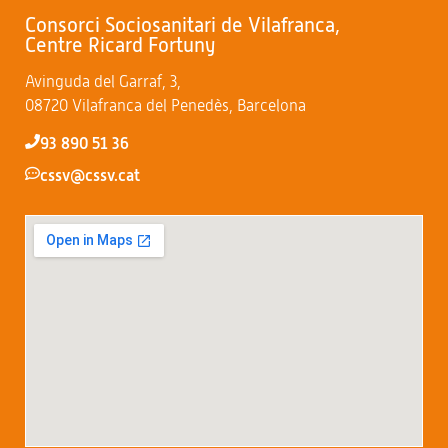
Consorci Sociosanitari de Vilafranca,
Centre Ricard Fortuny
Avinguda del Garraf, 3,
08720 Vilafranca del Penedès, Barcelona
93 890 51 36
cssv@cssv.cat