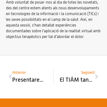
Amb voluntat de posar-nos al dia de totes les novetats,
des del centre estem atents als nous desenvolupaments
en tecnologies de la informació i la comunicació (TICs) i
les seves possibilitats en el camp de la salut. Així, en
aquesta sessió, s’han detallat experiències
documentades sobre l’aplicació de la realitat virtual amb
objectius terapèutics per tal d’abordar el dolor.
Anterior
Següent
Presentarem el pòster d’un projecte per a cuidadors de residència al cinquè Congrés de Serveis Socials Bàsics i Especialitzats
El TIÁM tanca el cicle ‘Cuidem-nos’ al Ricard Fortuny amb una sessió sobre l’Alzheimer