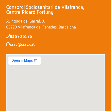
Consorci Sociosanitari de Vilafranca,
Centre Ricard Fortuny
Avinguda del Garraf, 3,
08720 Vilafranca del Penedès, Barcelona
93 890 51 36
cssv@cssv.cat