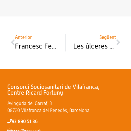
Anterior
Següent
Francesc Ferrer, nou president del Consorci Sociosanitari de Vilafranca
Les úlceres per pressió enceten el cicle de xerrades del Comitè de Recerca del CSSV
Consorci Sociosanitari de Vilafranca,
Centre Ricard Fortuny
Avinguda del Garraf, 3,
08720 Vilafranca del Penedès, Barcelona
93 890 51 36
cssv@cssv.cat