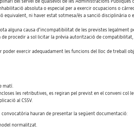
linari del servei de qualsevol de les Administracions Públiques o
abilitació absoluta o especial per a exercir ocupacions o càrrecs
ció equivalent, ni haver estat sotmesa/ès a sanció disciplinària o
sota alguna causa d’incompatibilitat de les previstes legalment p
de procedir a sol·licitar la prèvia autorització de compatibilitat
er poder exercir adequadament les funcions del lloc de treball o
e matí.
ncloses les retributives, es regiran pel previst en el conveni col·
licació al CSSV.
la convocatòria hauran de presentar la següent documentació:
model normalitzat.