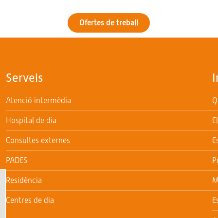
Ofertes de treball
Serveis
I
Atenció intermèdia
Q
Hospital de dia
E
Consultes externes
E
PADES
P
Residència
M
Centres de dia
E