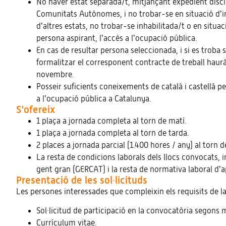
No haver estat separada/t, mitjançant expedient discip
Comunitats Autònomes, i no trobar-se en situació d’inh
d’altres estats, no trobar-se inhabilitada/t o en situa
persona aspirant, l’accés a l’ocupació pública.
En cas de resultar persona seleccionada, i si es troba 
formalitzar el corresponent contracte de treball haurà 
novembre.
Posseir suficients coneixements de català i castellà p
a l’ocupació pública a Catalunya.
S'ofereix
1 plaça a jornada completa al torn de matí.
1 plaça a jornada completa al torn de tarda.
2 places a jornada parcial (1.400 hores / any) al torn d
La resta de condicions laborals dels llocs convocats, i
gent gran (GERCAT) i la resta de normativa laboral d’ap
Presentació de les sol·licituds
Les persones interessades que compleixin els requisits de 
Sol·licitud de participació en la convocatòria segons 
Currículum vitae.