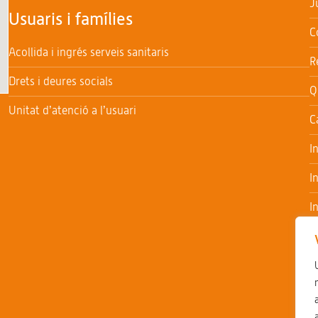
J
Usuaris i famílies
C
Acollida i ingrés serveis sanitaris
R
Drets i deures socials
Q
Unitat d’atenció a l’usuari
C
I
I
I
I
T