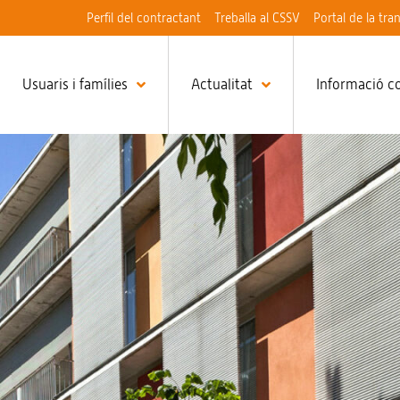
Perfil del contractant
Treballa al CSSV
Portal de la tra
Usuaris i famílies
Actualitat
Informació c