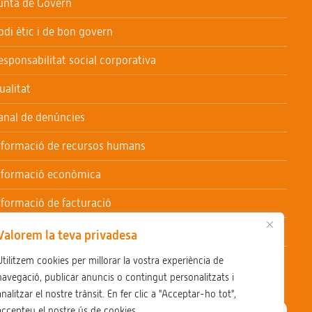
unta de Govern
odi ètic i de bon govern
esponsabilitat social corporativa
ualitat
anal de denúncies
nformació de recursos humans
nformació econòmica
nformació de facturació
nformació de contractació
Valorem la teva privadesa
reballa al CSSV
Utilitzem cookies per millorar la vostra experiència de
navegació, publicar anuncis o contingut personalitzats i
analitzar el nostre trànsit. En fer clic a "Acceptar-ho tot",
accepteu el nostre ús de cookies.