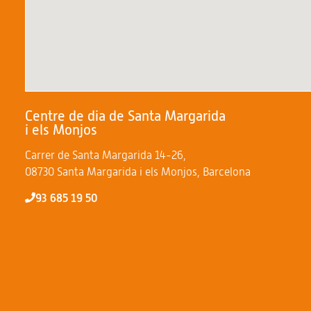
Centre de dia de Santa Margarida
i els Monjos
Carrer de Santa Margarida 14-26,
08730 Santa Margarida i els Monjos, Barcelona
93 685 19 50