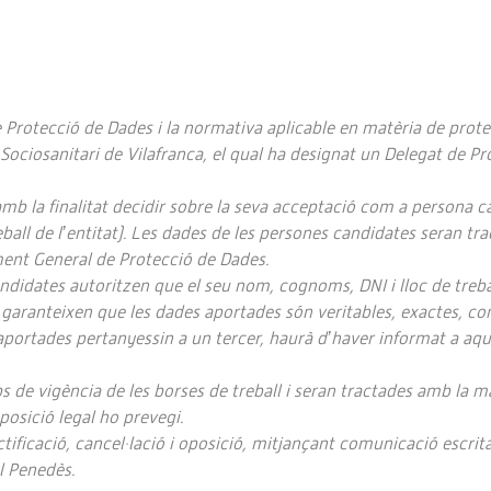
rotecció de Dades i la normativa aplicable en matèria de protec
Sociosanitari de Vilafranca, el qual ha designat un Delegat de P
mb la finalitat decidir sobre la seva acceptació com a persona ca
ball de l’entitat). Les dades de les persones candidates seran tr
ament General de Protecció de Dades.
ndidates autoritzen que el seu nom, cognoms, DNI i lloc de trebal
s garanteixen que les dades aportades són veritables, exactes, c
s aportades pertanyessin a un tercer, haurà d’haver informat a aque
de vigència de les borses de treball i seran tractades amb la mà
posició legal ho prevegi.
tificació, cancel·lació i oposició, mitjançant comunicació escrit
l Penedès.