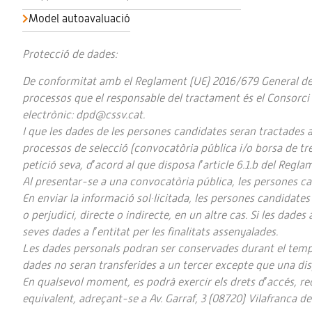
Model autoavaluació
Protecció de dades:
De conformitat amb el Reglament (UE) 2016/679 General de P
processos que el responsable del tractament és el Consorci 
electrònic: dpd@cssv.cat.
I que les dades de les persones candidates seran tractades a
processos de selecció (convocatòria pública i/o borsa de tre
petició seva, d’acord al que disposa l’article 6.1.b del Regl
Al presentar-se a una convocatòria pública, les persones ca
En enviar la informació sol·licitada, les persones candidate
o perjudici, directe o indirecte, en un altre cas. Si les dade
seves dades a l’entitat per les finalitats assenyalades.
Les dades personals podran ser conservades durant el temps 
dades no seran transferides a un tercer excepte que una dis
En qualsevol moment, es podrà exercir els drets d’accés, rec
equivalent, adreçant-se a Av. Garraf, 3 (08720) Vilafranca de