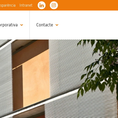
nsparència
Intranet
orporativa
Contacte