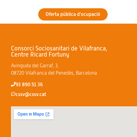
Oferta pública d'ocupació
Consorci Sociosanitari de Vilafranca,
Centre Ricard Fortuny
Avinguda del Garraf, 3,
08720 Vilafranca del Penedès, Barcelona
93 890 51 36
cssv@cssv.cat