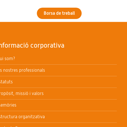
Borsa de treball
nformació corporativa
ui som?
ls nostres professionals
statuts
ropòsit, missió i valors
emòries
structura organitzativa