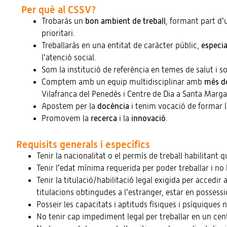
Per què al CSSV?
Trobaràs un
bon ambient de treball
, formant part d’
prioritari.
Treballaràs en una entitat de caràcter públic,
especia
l’atenció social.
Som la institució de referència en temes de salut i soc
Comptem amb un equip multidisciplinar amb
més de
Vilafranca del Penedès i Centre de Dia a Santa Margar
Apostem per la
docència
i tenim vocació de formar l
Promovem la
recerca
i la
innovació
.
Requisits generals i específics
Tenir la nacionalitat o el permís de treball habilitant
Tenir l’edat mínima requerida per poder treballar i no 
Tenir la titulació/habilitació legal exigida per accedir
titulacions obtingudes a l’estranger, estar en posses
Posseir les capacitats i aptituds físiques i psíquiques
No tenir cap impediment legal per treballar en un cent