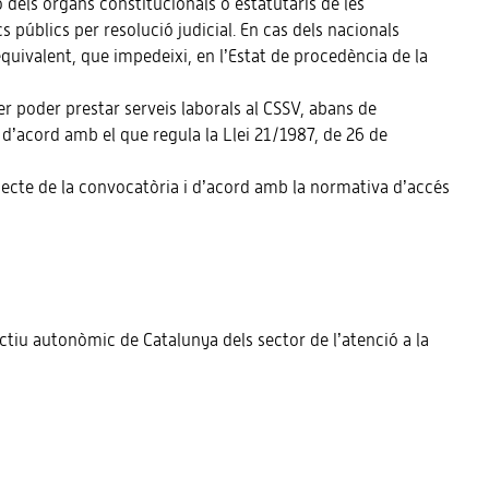
 dels òrgans constitucionals o estatutaris de les
 públics per resolució judicial. En cas dels nacionals
 equivalent, que impedeixi, en l’Estat de procedència de la
er poder prestar serveis laborals al CSSV, abans de
, d’acord amb el que regula la Llei 21/1987, de 26 de
bjecte de la convocatòria i d’acord amb la normativa d’accés
lectiu autonòmic de Catalunya dels sector de l’atenció a la