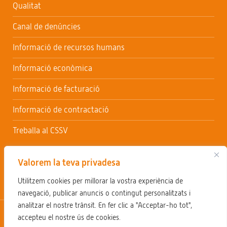
Qualitat
Canal de denúncies
Informació de recursos humans
Informació econòmica
Informació de facturació
Informació de contractació
Treballa al CSSV
Valorem la teva privadesa
Utilitzem cookies per millorar la vostra experiència de
navegació, publicar anuncis o contingut personalitzats i
analitzar el nostre trànsit. En fer clic a "Acceptar-ho tot",
Avís legal
Política de privacitat
Política de cookies
accepteu el nostre ús de cookies.