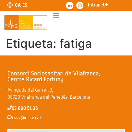
Intranet
CA
ES
Etiqueta:
fatiga
Consorci Sociosanitari de Vilafranca,
Centre Ricard Fortuny
Avinguda del Garraf, 3,
08720 Vilafranca del Penedès, Barcelona
93 890 51 36
cssv@cssv.cat