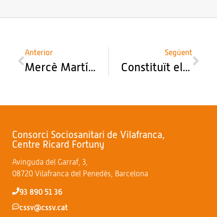
Anterior
Següent
Mercè Martínez i Ana Calvo parlen de la disfàgia al setmanari El Cargol
Constituït el Comitè d’atenció integrada social i sanitària de la Regió Penedès
Consorci Sociosanitari de Vilafranca,
Centre Ricard Fortuny
Avinguda del Garraf, 3,
08720 Vilafranca del Penedès, Barcelona
93 890 51 36
cssv@cssv.cat