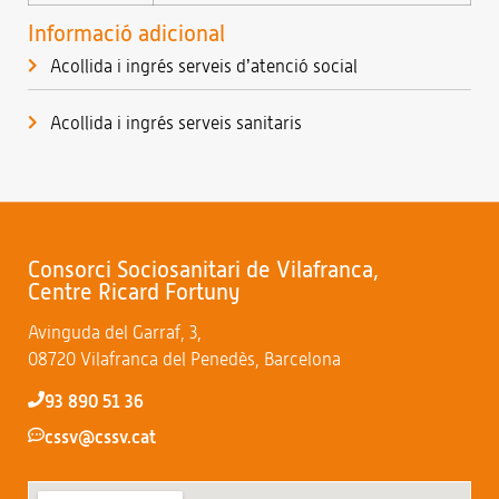
Informació adicional
Acollida i ingrés serveis d’atenció social
Acollida i ingrés serveis sanitaris
Consorci Sociosanitari de Vilafranca,
Centre Ricard Fortuny
Avinguda del Garraf, 3,
08720 Vilafranca del Penedès, Barcelona
93 890 51 36
cssv@cssv.cat