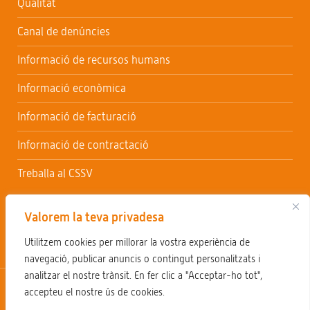
Qualitat
Canal de denúncies
Informació de recursos humans
Informació econòmica
Informació de facturació
Informació de contractació
Treballa al CSSV
Valorem la teva privadesa
Utilitzem cookies per millorar la vostra experiència de
navegació, publicar anuncis o contingut personalitzats i
analitzar el nostre trànsit. En fer clic a "Acceptar-ho tot",
Avís legal
Política de privacitat
Política de cookies
accepteu el nostre ús de cookies.
Sol·licitar accés informació pública