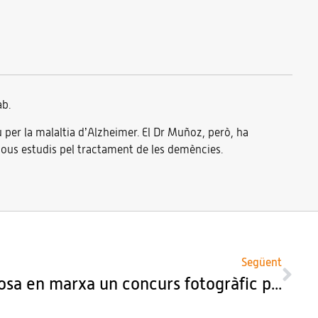
ab.
 per la malaltia d’Alzheimer. El Dr Muñoz, però, ha
nous estudis pel tractament de les demències.
Següent
El Consorci CSSV posa en marxa un concurs fotogràfic per celebrar Sant Jordi amb la gent gran com a protagonista