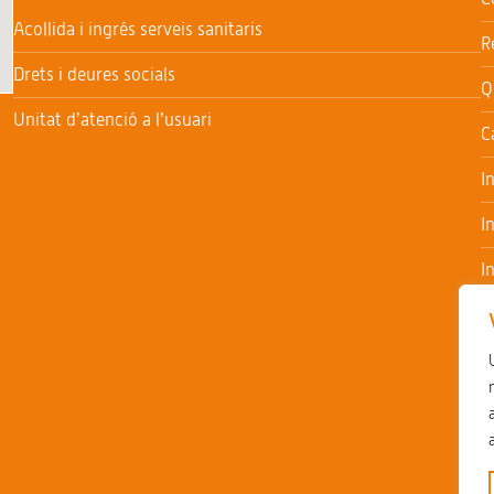
Acollida i ingrés serveis sanitaris
R
Drets i deures socials
Q
Unitat d’atenció a l’usuari
C
I
I
I
I
T