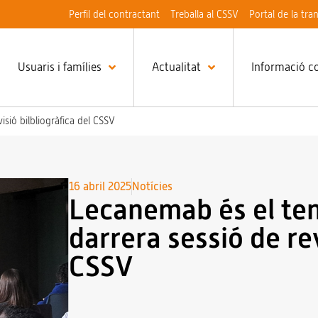
Perfil del contractant
Treballa al CSSV
Portal de la tra
Usuaris i famílies
Actualitat
Informació c
sió bilbliogràfica del CSSV
16 abril 2025
Notícies
Lecanemab és el tem
darrera sessió de rev
CSSV