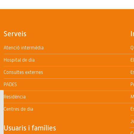
Serveis
I
Atenció intermèdia
Q
Hospital de dia
E
Consultes externes
E
PADES
P
Residència
M
Centres de dia
E
J
Usuaris i famílies
C