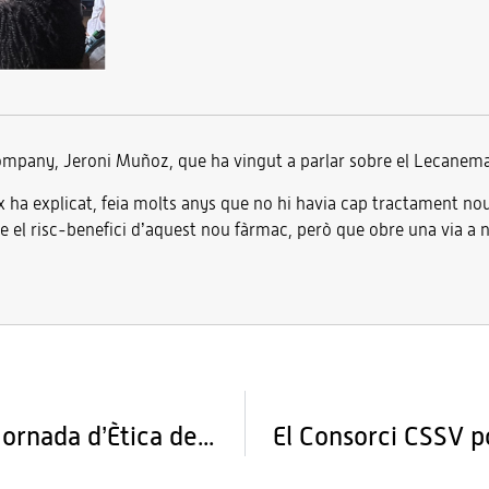
mpany, Jeroni Muñoz, que ha vingut a parlar sobre el Lecanem
 ha explicat, feia molts anys que no hi havia cap tractament nou
e el risc-benefici d’aquest nou fàrmac, però que obre una via a 
El Fòrum Berger Balaguer acull la VII Jornada d’Ètica de l’Alt Penedès, que enguany portava per lema “FragMents”