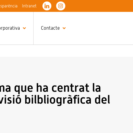
nsparència
Intranet
orporativa
Contacte
a que ha centrat la
isió bilbliogràfica del