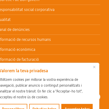
esponsabilitat social corporativa
ualitat
anal de denúncies
nformació de recursos humans
nformació econòmica
nformació de facturació
nformació de contractació
Valorem la teva privadesa
reballa al CSSV
Utilitzem cookies per millorar la vostra experiència de
navegació, publicar anuncis o contingut personalitzats i
analitzar el nostre trànsit. En fer clic a "Acceptar-ho tot",
accepteu el nostre ús de cookies.