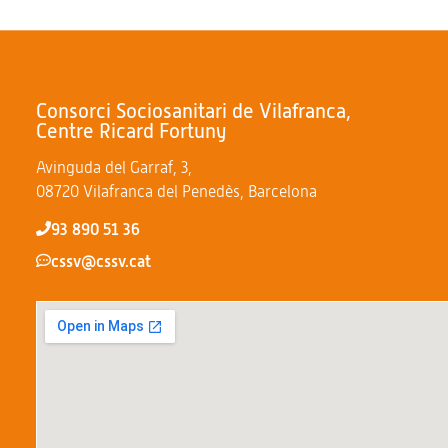
Consorci Sociosanitari de Vilafranca,
Centre Ricard Fortuny
Avinguda del Garraf, 3,
08720 Vilafranca del Penedès, Barcelona
93 890 51 36
cssv@cssv.cat