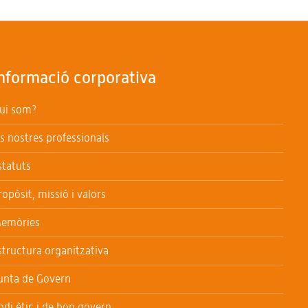
nformació corporativa
ui som?
ls nostres professionals
statuts
ropòsit, missió i valors
emòries
structura organitzativa
unta de Govern
odi ètic i de bon govern