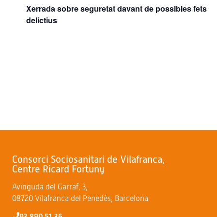
Xerrada sobre seguretat davant de possibles fets
delictius
Consorci Sociosanitari de Vilafranca,
Centre Ricard Fortuny
Avinguda del Garraf, 3,
08720 Vilafranca del Penedès, Barcelona
93 890 51 36