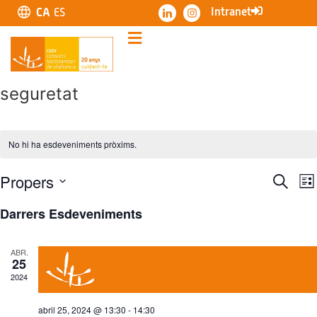
Intranet
CA
ES
seguretat
No hi ha esdeveniments pròxims.
Nav
N
Propers
Cerca
Lli
Selecciona
visu
una
Darrers Esdeveniments
data.
v
i
E
ABR.
cer
25
2024
d'E
abril 25, 2024 @ 13:30
-
14:30