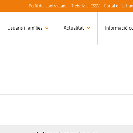
Perfil del contractant
Treballa al CSSV
Portal de la tra
Usuaris i famílies
Actualitat
Informació c