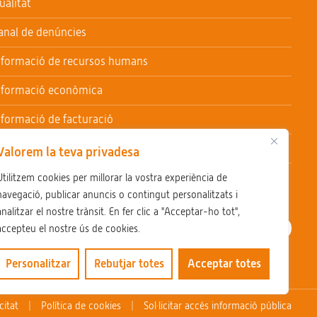
ualitat
anal de denúncies
nformació de recursos humans
nformació econòmica
nformació de facturació
nformació de contractació
Valorem la teva privadesa
reballa al CSSV
Utilitzem cookies per millorar la vostra experiència de
navegació, publicar anuncis o contingut personalitzats i
analitzar el nostre trànsit. En fer clic a "Acceptar-ho tot",
accepteu el nostre ús de cookies.
Personalitzar
Rebutjar totes
Acceptar totes
citat
Política de cookies
Sol·licitar accés informació pública