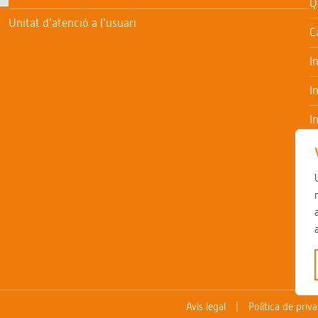
Q
Unitat d’atenció a l’usuari
C
I
I
I
I
T
Avís legal
Política de priva