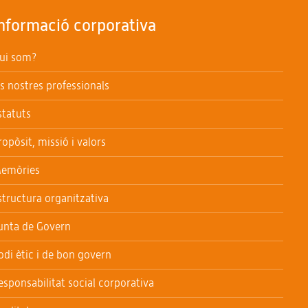
nformació corporativa
ui som?
ls nostres professionals
statuts
ropòsit, missió i valors
emòries
structura organitzativa
unta de Govern
odi ètic i de bon govern
esponsabilitat social corporativa