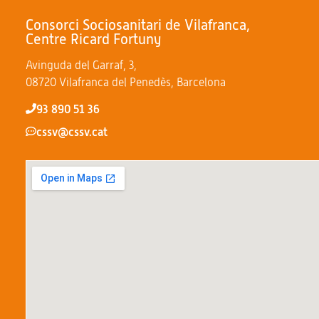
Consorci Sociosanitari de Vilafranca,
Centre Ricard Fortuny
Avinguda del Garraf, 3,
08720 Vilafranca del Penedès, Barcelona
93 890 51 36
cssv@cssv.cat