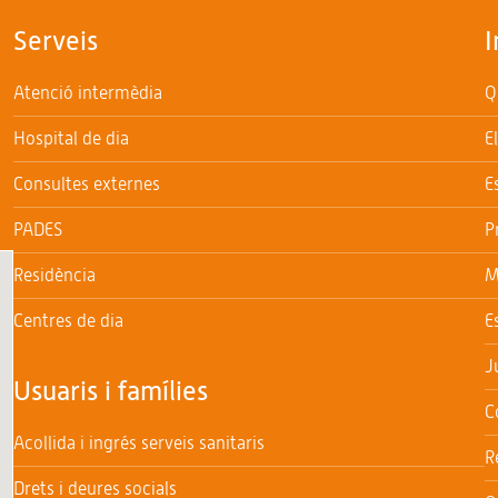
Serveis
I
Atenció intermèdia
Q
Hospital de dia
E
Consultes externes
E
PADES
P
Residència
M
Centres de dia
E
J
Usuaris i famílies
C
Acollida i ingrés serveis sanitaris
R
Drets i deures socials