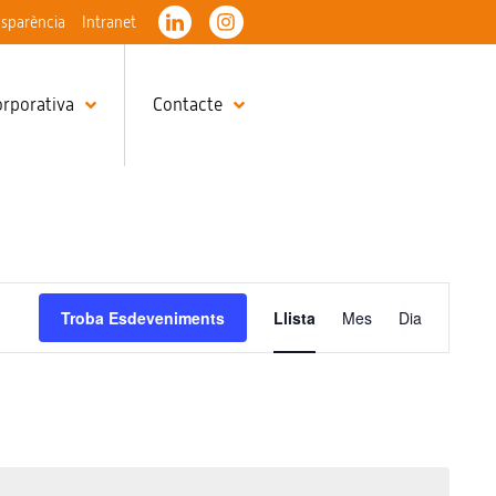
nsparència
Intranet
orporativa
Contacte
Navegaci
Troba Esdeveniments
Llista
Mes
Dia
de
visualitza
Esdeveni