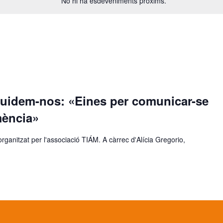
No hi ha esdeveniments pròxims.
Cuidem-nos: «Eines per comunicar-se
ència»
organitzat per l'associació TIÁM. A càrrec d'Alícia Gregorio,