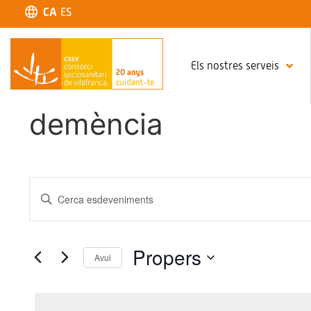
CA
ES
Els nostres serveis
demència
Navegació
Introduïu
la
visual
paraula
clau.
Cerqueu
i
Esdeveniments
Propers
per
Avui
cerca
paraula
Selecciona
clau.
una
d'Esdeveniments
data.