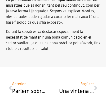
missatges
que es donen, tant pel seu contingut, com per
la seva forma i llenguatge. Segons va explicar Montes,
«les paraules poden ajudar a curar o fer mal i això té una
base fisiològica que s’ha exposat».
Durant la sessió es va destacar especialment la
necessitat de mantenir una bona comunicació en el
sector sanitari, ja que una bona pràctica pot afavorir, fins
i tot, els resultats en salut.
Anterior
Següent
Parlem sobre la teràpia compressiva a la darrera sessió de revisió bibliogràfica
Una vintena de persones participa al taller d’RCP