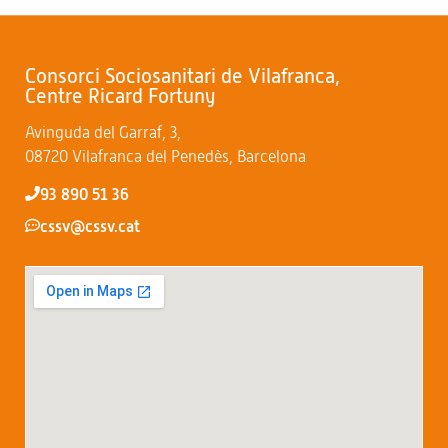
Consorci Sociosanitari de Vilafranca,
Centre Ricard Fortuny
Avinguda del Garraf, 3,
08720 Vilafranca del Penedès, Barcelona
93 890 51 36
cssv@cssv.cat