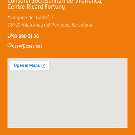
Consorci Sociosanitari de Vilafranca,
Centre Ricard Fortuny
Avinguda del Garraf, 3,
08720 Vilafranca del Penedès, Barcelona
93 890 51 36
cssv@cssv.cat