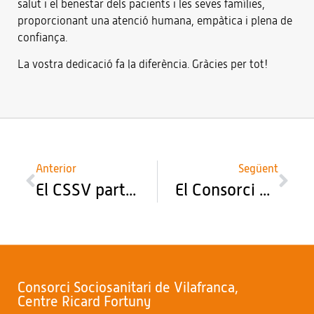
salut i el benestar dels pacients i les seves famílies,
proporcionant una atenció humana, empàtica i plena de
confiança.
La vostra dedicació fa la diferència. Gràcies per tot!
Anterior
Següent
El CSSV participa en la millora dels serveis d’atenció intermèdia del Departament de Salut
El Consorci Sociosanitari de Vilafranca inaugura una nova terrassa
Consorci Sociosanitari de Vilafranca,
Centre Ricard Fortuny