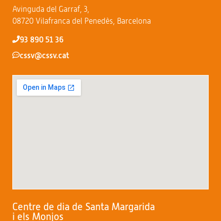
Avinguda del Garraf, 3,
08720 Vilafranca del Penedès, Barcelona
93 890 51 36
cssv@cssv.cat
Centre de dia de Santa Margarida
i els Monjos